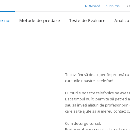
DONEAZĂ
|
Sună-mă!
| Con
e noi
Metode de predare
Teste de Evaluare
Analiza 
 telefon
Te invităm să descoperi împreună cu n
cursurile noastre la telefon!
Cursurile noastre telefonice se axează
Dacă timpul nu îți permite să petreci m
sau să înveți alături de profesor prin
care să te ajute să ai mereu contact c
Cum decurge cursul:
Profesorul te va suna la data și la o o