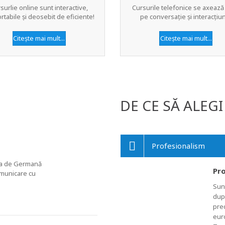
surlie online sunt interactive,
Cursurile telefonice se axează 
rtabile și deosebit de eficiente!
pe conversație și interacțiu
Citește mai mult...
Citește mai mult...
DE CE SĂ ALEG
Profesionalism
gia de Germană
Pro
omunicare cu
Sunt
dup
pred
eur