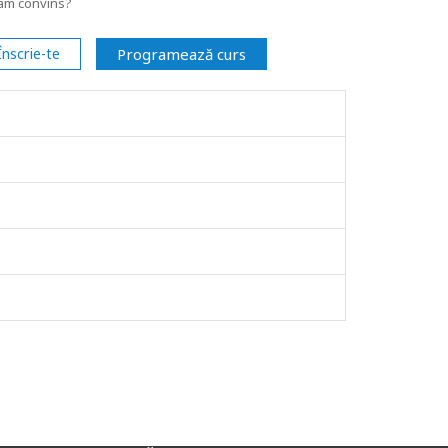
am convins?
Înscrie-te
Programează curs
VERIFICĂ AUTENTICITATE