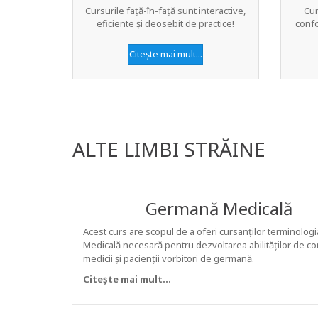
Cursurile față-în-față sunt interactive,
Cur
eficiente și deosebit de practice!
confo
Citește mai mult...
ALTE LIMBI STRĂINE
Germană Medicală
Acest curs are scopul de a oferi cursanților terminolo
Medicală necesară pentru dezvoltarea abilităților de c
medicii și pacienții vorbitori de germană.
Citește mai mult...