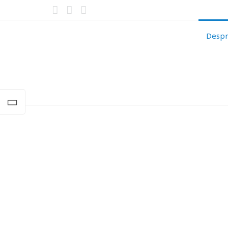
Despr
Cursuri ENGLEZĂ MEDICALĂ la