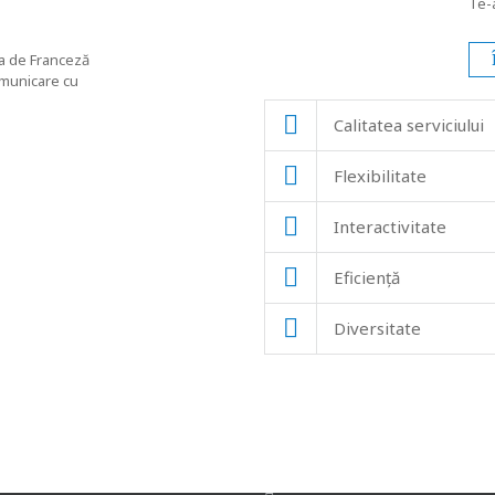
Te-
ia de Franceză
omunicare cu
Calitatea serviciului
Flexibilitate
Interactivitate
Eficiență
Diversitate
AM DE FUNCȚIONARE
PARTENERI