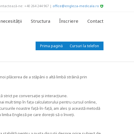
tactează-ne: +40 264 244 967 |
office@engleza-medicala.ro
necesității
Structura
Înscriere
Contact
Prima pagină
Cursuri la telefon
oi plăcerea de a stăpâni o altă limbă străină prin
 strict pe conversație și interacțiune.
ai mult timp în fața calculatorului pentru cursul online,
 cursurile noastre față-în-față, am ales și această metodă
u limba Engleză pe care dorești să o înveți.
ra stabilită pentru a purta discuții despre orice subiect de