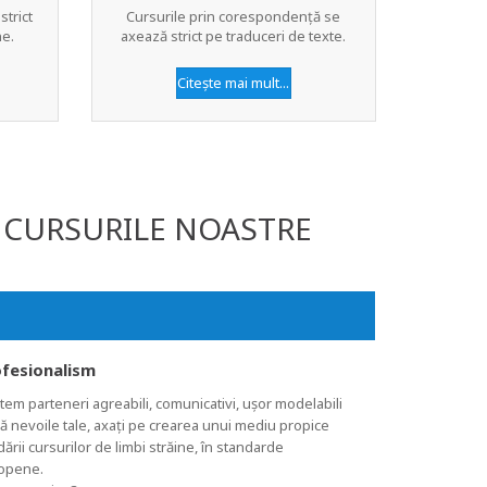
strict
Cursurile prin corespondență se
ne.
axează strict pe traduceri de texte.
Citește mai mult...
I CURSURILE NOASTRE
fesionalism
em parteneri agreabili, comunicativi, ușor modelabili
ă nevoile tale, axați pe crearea unui mediu propice
ării cursurilor de limbi străine, în standarde
opene.